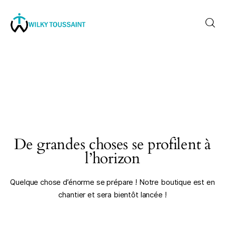
Accueil
À propos
catégories
De grandes choses se profilent à
contactez-nous
l’horizon
Formation
Quelque chose d’énorme se prépare ! Notre boutique est en
chantier et sera bientôt lancée !