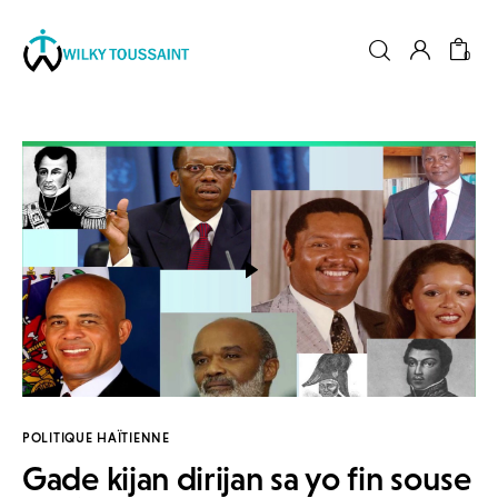
0
Accueil
À propos
catégories
contactez-nous
Formation
POLITIQUE HAÏTIENNE
Gade kijan dirijan sa yo fin souse