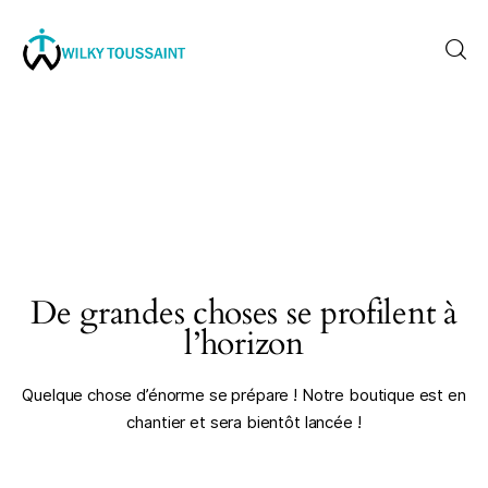
Accueil
À propos
catégories
De grandes choses se profilent à
contactez-nous
l’horizon
Formation
Quelque chose d’énorme se prépare ! Notre boutique est en
chantier et sera bientôt lancée !