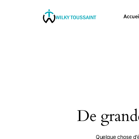
Accueil
Accuei
À propos
catégories
contactez-nous
Formation
De grande
Quelque chose d’é