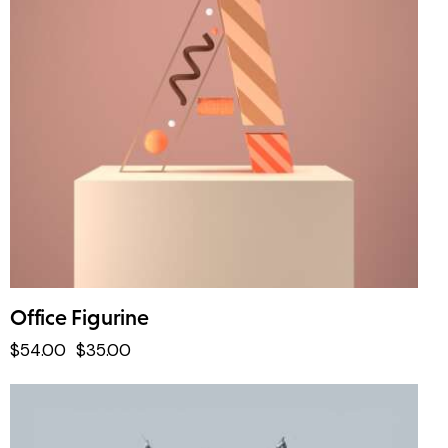
Office Figurine
$
54
.
00
$
35
.
00