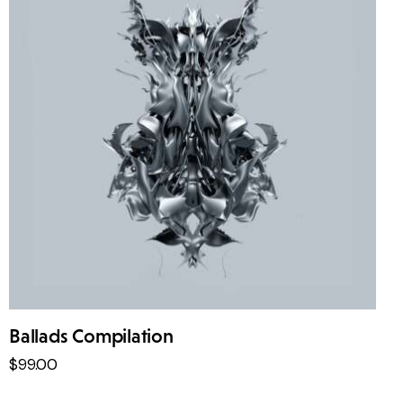
Ballads Compilation
$
99
.
00