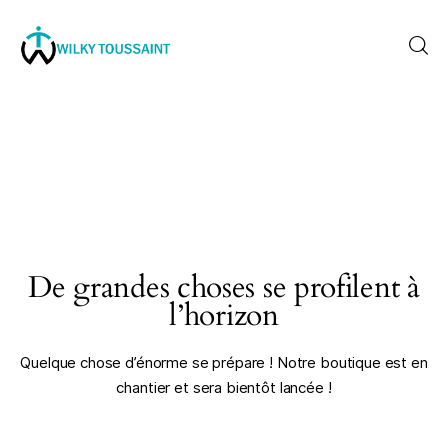
Accueil
À propos
catégories
De grandes choses se profilent à
contactez-nous
l’horizon
Formation
Quelque chose d’énorme se prépare ! Notre boutique est en
chantier et sera bientôt lancée !