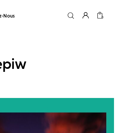
z-Nous
0
epiw