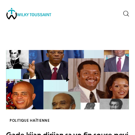
Accueil
À propos
catégories
contactez-nous
Formation
POLITIQUE HAÏTIENNE
Gade kijan dirijan sa yo fin souse peyi