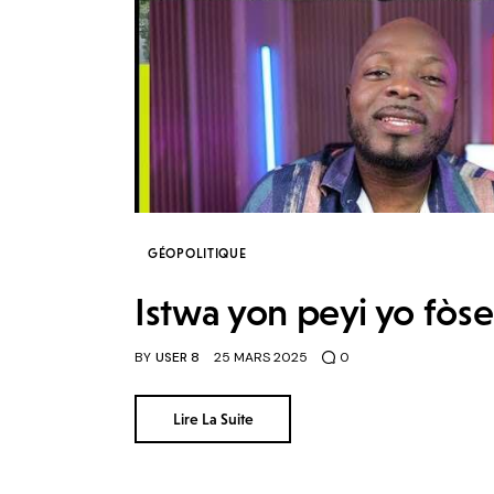
GÉOPOLITIQUE
Istwa yon peyi yo fòs
BY
USER 8
25 MARS 2025
0
Lire La Suite