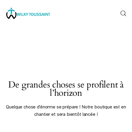
Accueil
À propos
catégories
De grandes choses se profilent à
contactez-nous
l’horizon
Formation
Quelque chose d’énorme se prépare ! Notre boutique est en
chantier et sera bientôt lancée !