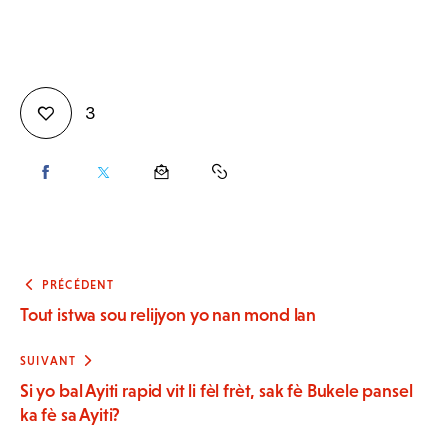
3
PRÉCÉDENT
Tout istwa sou relijyon yo nan mond lan
SUIVANT
Si yo bal Ayiti rapid vit li fèl frèt, sak fè Bukele pansel
ka fè sa Ayiti?