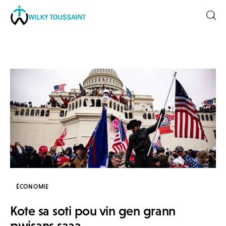
Accueil
À propos
catégories
contactez-nous
Formation
ÉCONOMIE
Kote sa soti pou vin gen grann
pwisans saaa