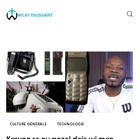
Accueil
À propos
catégories
contactez-nous
Formation
CULTURE GÉNÉRALE
TECHNOLOGIE
Kesyon sa ou pozel deja wi men