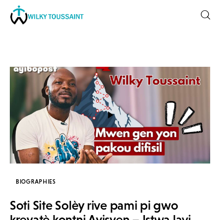
Accueil
À propos
catégories
contactez-nous
Formation
BIOGRAPHIES
Soti Site Solèy rive pami pi gwo
kreyatè kontni Ayisyen – Istwa lavi