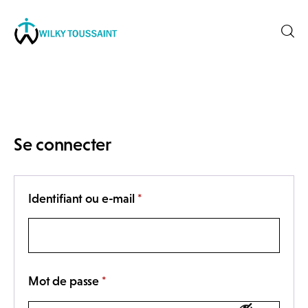
Accueil
À propos
Se connecter
catégories
Identifiant ou e-mail
*
contactez-nous
Formation
Mot de passe
*