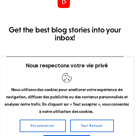
Get the best blog stories into your
inbox!
Nous respectons votre vie privé
S’abonner
J’accepte que mes données personnelles soient
Nous utilisons des cookies pour améliorer votre expérience de
collectées et stockées.
navigation, diffuser des publicités ou des contenus personnalisés et
analyser notre trafic. En cliquant sur « Tout accepter », vous consentez
à notre utilisation des cookies.
Personnaliser
Tout Refuser
Ancorathemes
© 2026. All Rights Reserved.